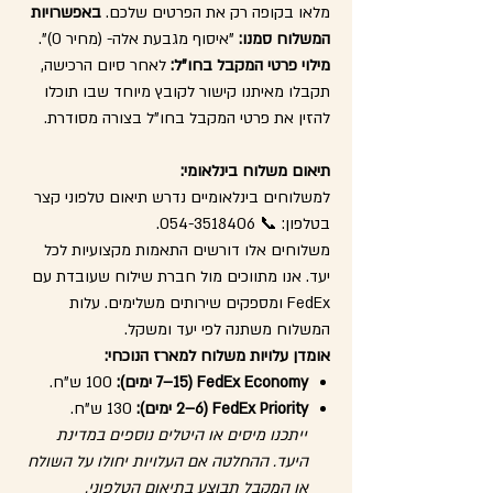
מלאו בקופה רק את הפרטים שלכם.
באפשרויות
המשלוח סמנו:
"איסוף מגבעת אלה- (מחיר 0)".
מילוי פרטי המקבל בחו"ל:
לאחר סיום הרכישה,
תקבלו מאיתנו קישור לקובץ מיוחד שבו תוכלו
להזין את פרטי המקבל בחו"ל בצורה מסודרת.
תיאום משלוח בינלאומי:
למשלוחים בינלאומיים נדרש תיאום טלפוני קצר
בטלפון: 📞 054-3518406.
משלוחים אלו דורשים התאמות מקצועיות לכל
יעד. אנו מתווכים מול חברת שילוח שעובדת עם
FedEx ומספקים שירותים משלימים. עלות
המשלוח משתנה לפי יעד ומשקל.
אומדן עלויות משלוח למארז הנוכחי:
FedEx Economy (7–15 ימים):
100 ש"ח.
FedEx Priority (2–6 ימים):
130 ש"ח.
ייתכנו מיסים או היטלים נוספים במדינת
היעד. ההחלטה אם העלויות יחולו על השולח
או המקבל תבוצע בתיאום הטלפוני.