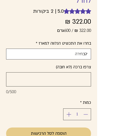
לחו"ל
5.0 | 2 ביקורות
g is 5.0 out of five stars based on 2 reviews
מחיר
/
600גרם
‏322.00 ‏₪
לכל
בחרו את התכשיט הנלווה למארז
*
600
Grams
צרפו ברכה (לא חובה)
0/500
כמות
*
הוספה לסל הרכישות