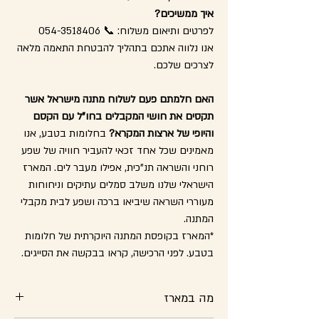
איך ממשיכים?
לפרטים ותיאום משלוח: 📞 054-3518406
אנו נלווה אתכם בתהליך להבטחת התאמה מלאה
לצרכים שלכם.
האם חלמתם פעם לשלוח מתנה מישראל אשר
תקסים את חושי המקבלים בחו"ל עם הקסם
והיופי של ארצות המקרא?
בחלומות בטבע, אנו
מאמינים שכל אחד זכאי להעביר חוויה של שפע
רוחני והשראה תנ"כית, אפילו מעבר לים. המארז
הישראלי שלנו משלב סמלים עתיקים וניחוחות
מעוררי השראה שיביאו ברכה ושפע לבית מקבלי
המתנה.
*המארז בקופסת המתנה היוקרתית של חלומות
בטבע. לפני הרכישה, קראו בבקשה את הסייגים.
מה במארז