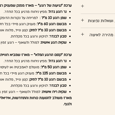
ה מהירה לאישה?
ערכת "נגיעות של רוגע" – מארז מפנק שמעניק רג
נר רוגע גדול
: מפיץ ניחוח מרגיע בכל החדר.
 המוצרים בערכה:
שמן רוגע 10 מ"ל
: למריחה על נקודות הדופק/ 
 בניחוח עדין ומרגיע.
 ושאלות נפוצות
מבשם רוגע 60 מ"ל
: מעניק רוגע מיידי בכל חל
שקטה שמאפשרת לה
מחפשת
מבשם רוגע 10 מ"ל לתיק
: קטן ונייד, מלווה א
בע
מחויבים לאיכות
. הניחוח ממשיך ללוות
 בחיי היום-יום? מבשם
מהירה לאישה
וחות ורוגע.
נו בצורה הטובה ביותר,
סבון לבנדר
: לניקיון ורוגע בכל מקלחת.
שלנו, CALMCHARM - "קסם הרוגע", מבטיח חוויה
שקית רוגע אישית
: למולל ולשאוף – רוגע זמין 
ירה לאישה
, אנחנו
ס הרך והמרגיע ישרו
מוצרים, אנו ממליצים
וק. ניתן להוסיף כמה
התחדשות. זה לא רק
 לבונה, נרולי וקמומיל
יום עמוס, או להשתמש
ערכת "קסם הרוגע המלא" – מארז שמביא חוויית ר
ם והוא מבוסס על שמן
י רוגע ופינוק עם מוצרים
את האנרגיה ולהקל על
תרופות יש להתייעץ עם
נר רוגע גדול
: מפיץ ניחוח מרגיע בכל החדר.
מחודשת ולהזכיר לה
למבער CALMCHARM, המוצר של חלומות בטבע ש-8 מ-10 נשים
רגעי פינוק עצמי תוך
שמן רוגע 50 מ"ל
: מושלם לאמבטיה או לעיסוי 
בוסס על
100% רכיבים
רסס בסביבתך הקרובה,
לי השבת, מה שמבטיח
או בכל מקום אחר בו
נות מהטבע בכל רגע, בין
מבשם רוגע 125 מ"ל
: מעניק רוגע מיידי בכל ח
תכולה: 100 מ"ל
מבשם רוגע 10 מ"ל לתיק
: קטן ונייד, מלווה א
לשמור על איכותם.
 תיק ומאפשר לה לקחת
סבון לבנדר
: לניקיון ורוגע בכל מקלחת.
ורה וצבע מהמוצג
ברכב או בדרכים, המבשם
שקית ריח אישית
: למולל ולשאוף – רוגע זמין 
לשקט יש מקום גם בתוך
 על בריאות ורוגע.
תערובת שמנים
מארז משולב להטענת כוחות והתחדשות, אידיאלי 
 עם צמחים, מופיעים
לים
, כדי להבטיח חוויית
ם למסאז', ואמבט מפנק
מכר.
ולגוף.
ו אמבטיה מפנקים
יך חיזוק או ריפוי.
 מהנה ורגועה עם כל
חוחות נעימים בכל חלל
בות למסאז מפנק .