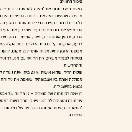
ון, בחדר השינה או בכל
סיפור החוויה:
לאמבט ניתן לשים לא יותר מ1/3 מהכמות ל- 20 דקות. רבות
המארז כולל מבשם רוגע לבית (125 מ"ל) ומבשם נייד לתיק (10
ורך כל היום.
כאשר היא פותחת את "מארז להטענת כוחות – מת
בה.
מפרט טכני:
ים שיעניקו לה שלווה –
50 מ"ל
מרגישה שמישהו ראה את כוחותיה הפנימיים ואת 
ר, שמוכר בזכות
כל פריט נבחר בקפידה כדי ללוות אותה במסע הה
סבון מפנק טבעי בעבודת יד, לבנדר חוחובה Avital Raban
בודדים:
מקלחת לחוויה נעימה
יתכן עיכוב (כ-
ה טיפות באמבטיה
להרגיש שלווה ונינוחה.
הנר מפיץ אור חם וניחוח נעים שמרגיע את הגוף 
גוף. הסבון מתאים
ם (**מומלץ לברר אתנו
עזור לה להירגע
הרוגע מזמין אותה לרגעי פינוק אמיתי – כמה טיפ
 נעימה ופשוטה.
לגבי תוספת תשלום אפשרית ליעדים רחוקים/מבודדים 054-
רגיעה, או עיסוי קל בכפות הרגליים יכניס הקלה מיי
מבשם הרוגע לתיק מלווה אותה לכל מקום, להעני
י. הניחוח אינו מתפשט
 מיועדת לה – פרטית
בניחוח לבנדר
משלים את החוויה עם מגע רך וניחו
של המוצרים מאילון 19 גבעת
ת למולל את השקית בין
צבעותיה ושואפת את
ע של פינוק אישי,
והתחדשות.
שלווה, תזכורת לכך
ר לה שהרוגע נמצא תמיד
שקית הריח, שהיא אישית ואינטימית, אינה נועדה
נה תגיע במלוא
ממוללת אותה בין אצבעותיה ושואפת את ניחוחה ה
נה של חלומות בטבע
נמצא בהישג ידה.
ק והניקיון. עם מגע רך
 המותאמת לשמירה
מהירה לאישה" משלב
זו אינה רק מתנה של מוצרים – זו מחווה של אכפ
 ולרוגע נמצא גם ברגעים
 פריט במארז משרת
ו דורשת מהנמען פעולה
שבתוכה ומעניקה לה רגעי פינוק והתחדשות במסע
מגינה עליהם, מה
 שלווה לשגרה, ולחזק
*המארז בקופסת המתנה היוקרתית של חלומות בט
מרים טבעיים, ללא
החוויה. ברגע שהעטיפה
ה בכל חלל, עם ניחוח
הסייגים.
פנקים במארז המתנה.
ת בתהליך של החלמה,
עי שקט בכל פעם שהיא
 גם מעמיקה את הקשר
ינוק אישי בתוך השגרה
המחשבה והטיפול הרב