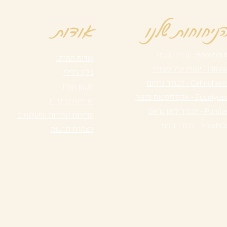
ניחוחות שלנו
אודות
Boostiq - גרניום תפוז
אודות המותג
Inti - יסמין וניל פצ'ולי
בלוג גלילי
Calmcha - לבנדר גרניום
תקנון חנות
Eucalyp - אקפליפטוס מנטה
מדיניות פרטיות
Purifi - לבנדר למון גראס
מדיניות החזרות ומשלוחים
Fresh - לבנדר תפוז
הצהרת נגישות