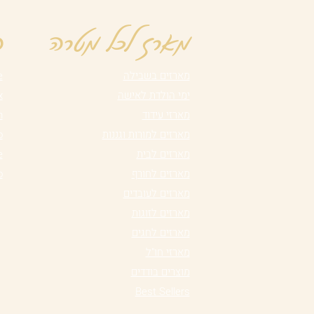
מארז לכל מטרה
ה
מארזים בשבילה
ue
ימי הולדת לאישה
mix
מארזי עידוד
rm
מארזים למורות וגננות
so
מארזים לבית
ze
מארזים לחורף
Go
מארזים לעובדים
מארזים לזוגות
מארזים לחגים
מארזי חו"ל
מוצרים בודדים
Best Sellers