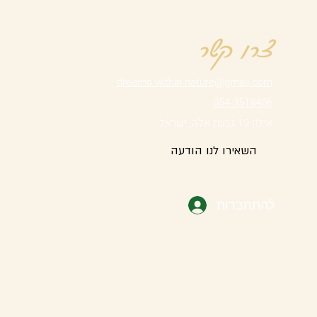
צרו קשר
dreams.within.nature@gmail.com
054-3518406
אילון 19 גבעת אלה, ישראל.
השאירו לנו הודעה
להתחברות