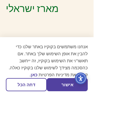
מארז ישראלי
מארז לכל מטרה
אנחנו משתמשים בקוקיז באתר שלנו כדי
להבין את אופן השימוש שלך באתר. אם
מארזים בשבילה
תאשר/י את השימוש בקוקיז, זה ייחשב
ימי הולדת לאישה
כהסכמה מצידך לשימוש שלנו בקוקיז כאלה.
מארזי עידוד
קרא/י את מדיניות הפרטיות
כאן
.
מארזים למורות וגננות
אישור
דחה הכל
מארזים לבית
מארזים לחורף
מארזים לעובדים
מארזים לזוגות
מארזים לחגים
מארזי חו"ל