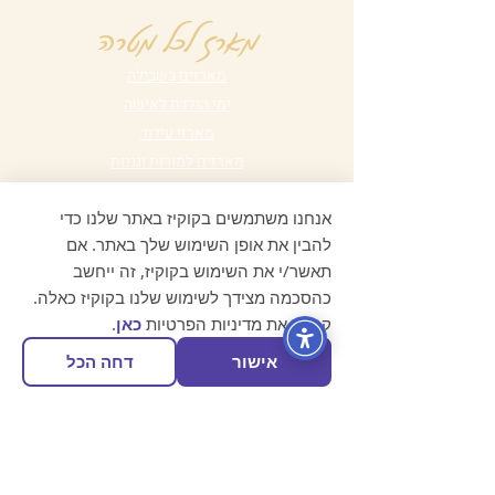
מארז לכל מטרה
מארזים בשבילה
ימי הולדת לאישה
מארזי עידוד
מארזים למורות וגננות
מארזים לבית
אנחנו משתמשים בקוקיז באתר שלנו כדי
מארזים לחורף
להבין את אופן השימוש שלך באתר. אם
מארזים לעובדים
תאשר/י את השימוש בקוקיז, זה ייחשב
מארזים לזוגות
כהסכמה מצידך לשימוש שלנו בקוקיז כאלה.
מארזים לחגים
קרא/י את מדיניות הפרטיות
כאן
.
מארזי חו"ל
מוצרים בודדים
אישור
דחה הכל
Best Sellers
הניחוחות שלנו
Boostique - גרניום תפוז