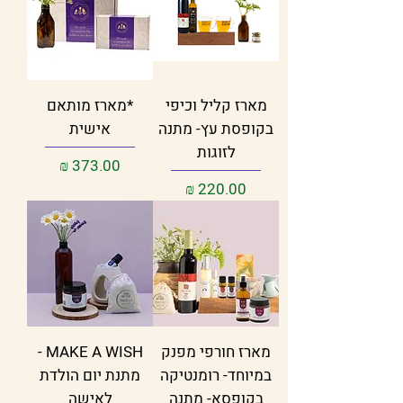
מארז קליל וכיפי
*מארז מותאם
בקופסת עץ- מתנה
אישית
לזוגות
מחיר
מחיר
מארז חורפי מפנק
MAKE A WISH -
במיוחד- רומנטיקה
מתנת יום הולדת
בקופסא- מתנה
לאישה